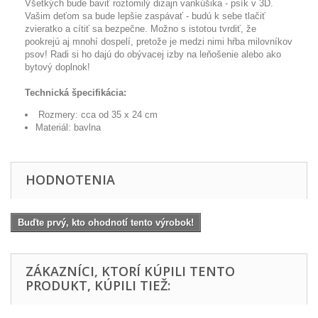
Všetkých
bude baviť
roztomilý dizajn
vankúšika
-
psík
v 3D
.
Vašim deťom
sa
bude
lepšie
zaspávať
-
budú k
sebe
tlačiť
zvieratko
a
cítiť
sa bezpečne
.
Možno s
istotou
tvrdiť
,
že
pookrejú
aj
mnohí
dospelí
,
pretože
je
medzi
nimi
hŕba
milovníkov
psov
!
Radi
si
ho
dajú
do
obývacej izby
na
leňošenie
alebo
ako
bytový
doplnok
!
Technická špecifikácia:
Rozmery: cca
od
35
x 24
cm
Materiál:
bavlna
HODNOTENIA
Buďte prvý, kto ohodnotí tento výrobok!
ZÁKAZNÍCI, KTORÍ KÚPILI TENTO
PRODUKT, KÚPILI TIEŽ: