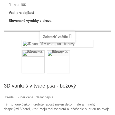
nad 10€
Veci pre dojčatá
Slovenské výrobky z dreva
Zobraziť väčšie
3D vankúš v tvare psa - béžový
Predaj. Super cena! Najlacnejšie!
Týmto
vankúšikom
urobíte
radosť
nielen deťom
,
ale
aj
mnohým
dospelým
!
Všetci, ktorí
majú
radi
zvieratá a
leňošenie
si prídu
na svoje
!