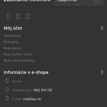
Môj účet
Objednávky
Dobropisy
Moje adresy
Moje osobné údaje
Moje zľavové kupóny
Informácie o e-shope
Ayo.sk
Zavolajte nám:
0911 074 725
E-mail:
mail@ayo.sk