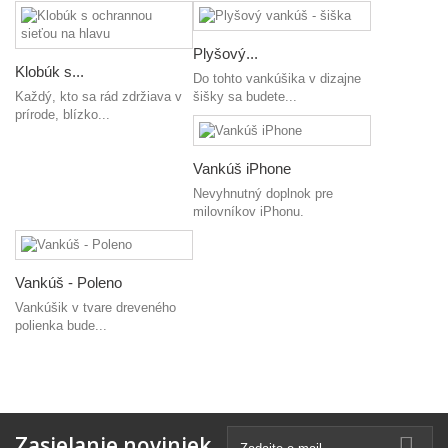
Plyšový...
Klobúk s...
Do tohto vankúšika v dizajne
Každý, kto sa rád zdržiava v
šišky sa budete...
prírode, blízko...
Vankúš iPhone
Nevyhnutný doplnok pre
milovníkov iPhonu.
Vankúš - Poleno
Vankúšik v tvare dreveného
polienka bude...
Zasielanie noviniek