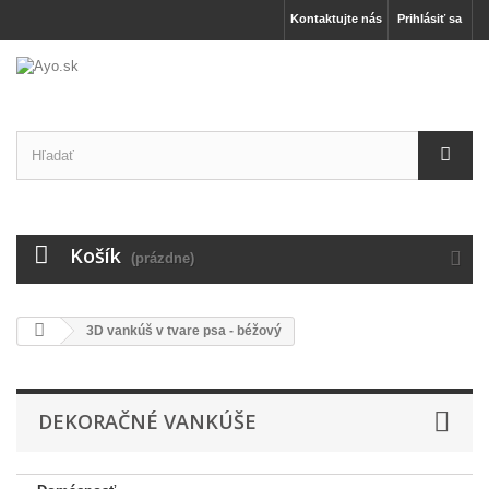
Kontaktujte nás
Prihlásiť sa
Košík
(prázdne)
3D vankúš v tvare psa - béžový
DEKORAČNÉ VANKÚŠE