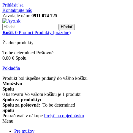
Prihlásiť sa
Kontaktujte nás
Zavolajte nám:
0911 074 725
Hľadať
Košík
0
Product
Produkty
(prázdne)
Žiadne produkty
To be determined
Poštovné
0,00 €
Spolu
Pokladňa
Produkt bol úspešne pridaný do vášho košíku
Množstvo
Spolu
0
ks tovaru
Vo vašom košíku je 1 produkt.
Spolu za produkty:
Spolu za poštovné:
To be determined
Spolu
Pokračovať v nákupe
Prejsť na objednávku
Menu
Pre mužov