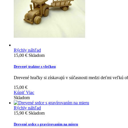
Rýchly náhľad
15,00 €
Skladom
Drevený traktor s vlečkou
Drevené hračky si získavajú v súčasnosti medzi deťmi veľkú ob
15,00 €
Kúpiť
Viac
Skladom
Rýchly náhľad
15,90 €
Skladom
Drevené srdce s gravírovaním na mieru