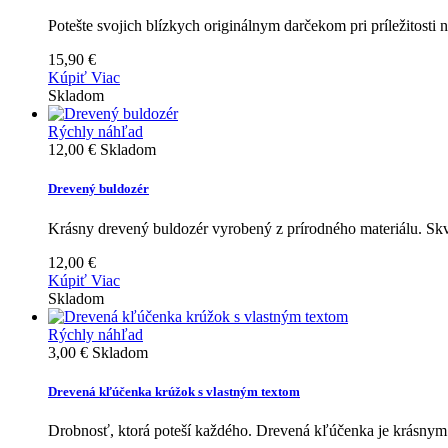
Potešte svojich blízkych originálnym darčekom pri príležitosti 
15,90 €
Kúpiť
Viac
Skladom
Rýchly náhľad
12,00 €
Skladom
Drevený buldozér
Krásny drevený buldozér vyrobený z prírodného materiálu. Sk
12,00 €
Kúpiť
Viac
Skladom
Rýchly náhľad
3,00 €
Skladom
Drevená kľúčenka krúžok s vlastným textom
Drobnosť, ktorá poteší každého. Drevená kľúčenka je krásnym