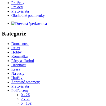
Pre ženy
Pre deti
Pre zvieratá
Obchodné podmienky
Kategórie
Domácnosť
Relax
Hobby
Romantika
Párty a alkohol
Drobnosti
Krása
Na cesty
Hračky
Žartovné predmety
Pre zvieratá
Podľa ceny
0 - 2€
2 - 5€
5 - 10€