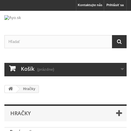
Kontaktujte nás
Prihlásiť sa
Košík
(prázdne)
Hračky
HRAČKY