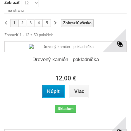
Zobraziť
na stranu
1
2
3
4
5
Zobraziť všetko
Zobraziť 1 - 12 z 59 položiek
Drevený kamión - pokladnička
12,00 €
Kúpiť
Viac
Skladom