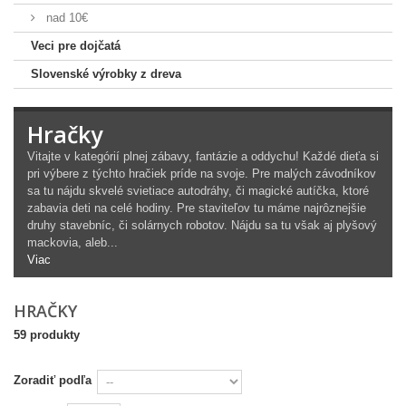
nad 10€
Veci pre dojčatá
Slovenské výrobky z dreva
Hračky
Vitajte v kategórií plnej zábavy, fantázie a oddychu! Každé dieťa si
pri výbere z týchto hračiek príde na svoje. Pre malých závodníkov
sa tu nájdu skvelé svietiace autodráhy, či magické autíčka, ktoré
zabavia deti na celé hodiny. Pre staviteľov tu máme najrôznejšie
druhy stavebníc, či solárnych robotov. Nájdu sa tu však aj plyšový
mackovia, aleb...
Viac
HRAČKY
59 produkty
Zoradiť podľa