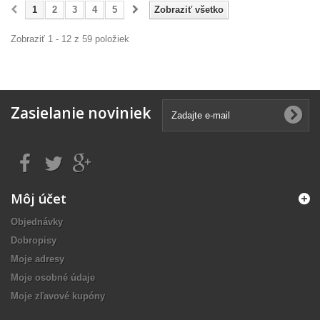
1
2
3
4
5
Zobraziť všetko
Zobraziť 1 - 12 z 59 položiek
Zasielanie noviniek
Môj účet
Objednávky
Dobropisy
Moje adresy
Moje osobné údaje
Moje zľavové kupóny