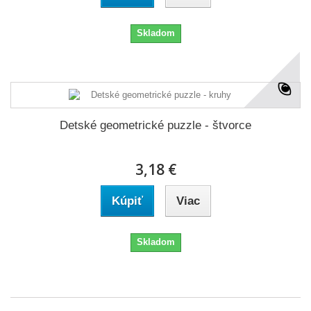
Skladom
Detské geometrické puzzle - štvorce
3,18 €
Kúpiť
Viac
Skladom