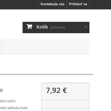
Kontaktujte nás
Prihlásiť sa
Košík
(prázdne)
7,92 €
no
jlacnejšie!
eného
polienka
bude