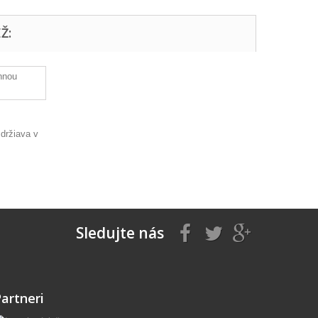
Ž:
zdržiava v
Sledujte nás
artneri