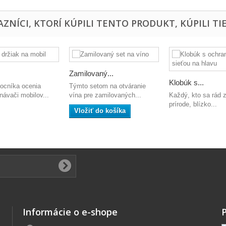
ZNÍCI, KTORÍ KÚPILI TENTO PRODUKT, KÚPILI TIE
Zamilovaný...
Klobúk s...
ocníka ocenia
Týmto setom na otváranie
návači mobilov...
vína pre zamilovaných...
Každý, kto sa rád 
prírode, blízko...
Vložiť do košíka
Informácie o e-shope
P