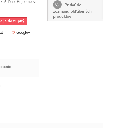
každého
!
Príjemne
si
Pridať do
zoznamu obľúbených
produktov
ie je dostupný
ať
Google+
otenie
u