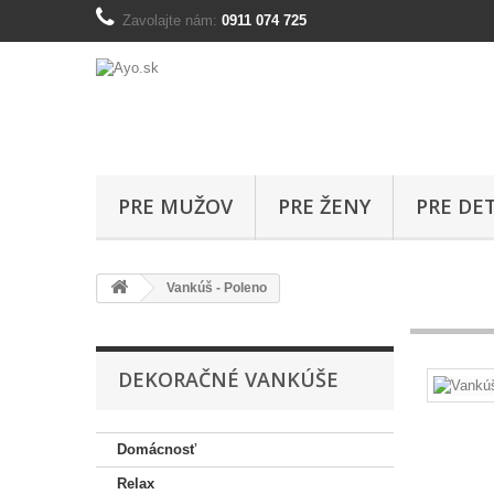
Zavolajte nám:
0911 074 725
PRE MUŽOV
PRE ŽENY
PRE DET
Vankúš - Poleno
DEKORAČNÉ VANKÚŠE
Domácnosť
Relax