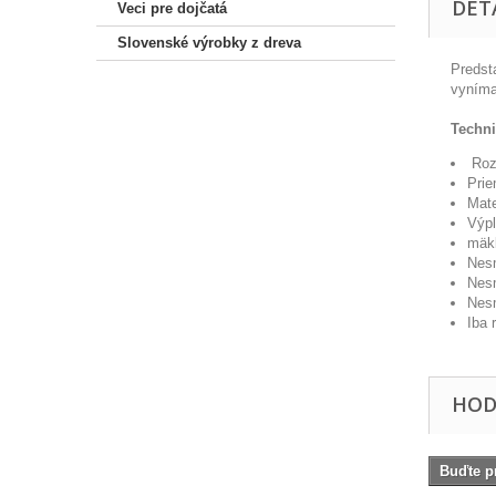
DET
Veci pre dojčatá
Slovenské výrobky z dreva
Predst
vyním
Techni
Ro
Prie
Mate
Výp
mäk
Nes
Nes
Nes
Iba
HOD
Buďte pr