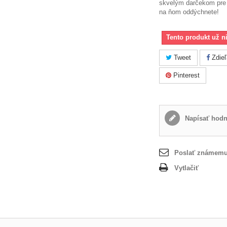
skvelým
darčekom
pre
na ňom
oddýchnete
!
Tento produkt už n
Tweet
Zdieľ
Pinterest
Napísať hodn
Poslať známem
Vytlačiť