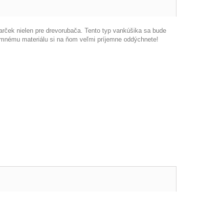
arček nielen
pre
drevorubača
.
Tento typ
vankúšika
sa
bude
emnému
materiálu si
na
ňom
veľmi príjemne
oddýchnete
!