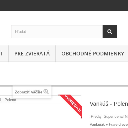
I
PRE ZVIERATÁ
OBCHODNÉ PODMIENKY
Zobraziť väčšie
VÝPREDAJ!
Vankúš - Pole
Predaj. Super cena! Na
Vankúšik
v tvare
drev