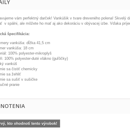
AILY
avujeme vám
perfektný
darček
!
Vankúšik
v tvare
dreveného
polena
!
Skvelý
d
ať
v
spálni
,
ale môžete ho mať aj
ako
dekoráciu v
obývacej izbe
.
Vďaka príj
cká špecifikácia:
zmery
vankúša
: dĺžka
41,5
cm
mer
vankúša:
18
cm
riál:
100
%
polyester
-
mikroplyš
lň
:
100
%
polyester
-
duté
vlákno
(
guľôčky
)
ký
vankúš
mie
sa
čistiť
chemicky
mie
sa
žehliť
mie
sa
sušiť
v
sušičke
ručné
pranie
NOTENIA
vý, kto ohodnotí tento výrobok!