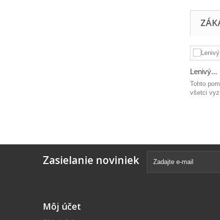
ZÁKA
Lenivý...
Tohto pom
všetci vyz
Zasielanie noviniek
Môj účet