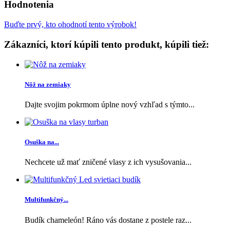
Hodnotenia
Buďte prvý, kto ohodnotí tento výrobok!
Zákazníci, ktorí kúpili tento produkt, kúpili tiež:
Nôž na zemiaky
Dajte svojim pokrmom úplne nový vzhľad s týmto...
Osuška na...
Nechcete už mať zničené vlasy z ich vysušovania...
Multifunkčný...
Budík chameleón! Ráno vás dostane z postele raz...