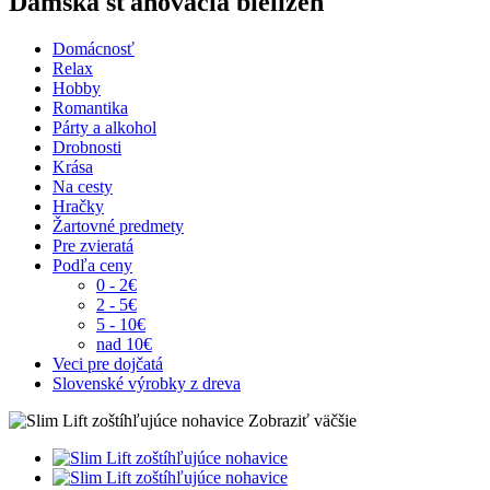
Dámska sťahovacia bielizeň
Domácnosť
Relax
Hobby
Romantika
Párty a alkohol
Drobnosti
Krása
Na cesty
Hračky
Žartovné predmety
Pre zvieratá
Podľa ceny
0 - 2€
2 - 5€
5 - 10€
nad 10€
Veci pre dojčatá
Slovenské výrobky z dreva
Zobraziť väčšie