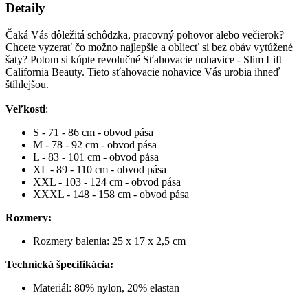
Detaily
Čaká
Vás dôležitá
schôdzka
,
pracovný
pohovor
alebo
večierok
?
Chcete vyzerať
čo
možno
najlepšie
a
obliecť
si
bez obáv
vytúžené
šaty
?
Potom si kúpte
revolučné
Sťahovacie
nohavice
-
Slim
Lift
California
Beauty
.
Tieto
sťahovacie
nohavice
Vás urobia
ihneď
štíhlejšou
.
Veľkosti
:
S
-
71
-
86
cm
-
obvod
pása
M
-
78
-
92
cm
-
obvod
pása
L - 83 - 101 cm - obvod pása
XL - 89 - 110 cm - obvod pása
XXL - 103 - 124 cm - obvod pása
XXXL - 148 - 158 cm - obvod pása
Rozmery:
Rozmery balenia
:
25
x 17
x 2,5
cm
Technická špecifikácia:
Materiál
:
80
%
nylon
,
20
%
elastan