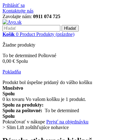
Prihlásiť sa
Kontaktujte nás
Zavolajte nám:
0911 074 725
Hľadať
Košík
0
Product
Produkty
(prázdne)
Žiadne produkty
To be determined
Poštovné
0,00 €
Spolu
Pokladňa
Produkt bol úspešne pridaný do vášho košíku
Množstvo
Spolu
0
ks tovaru
Vo vašom košíku je 1 produkt.
Spolu za produkty:
Spolu za poštovné:
To be determined
Spolu
Pokračovať v nákupe
Prejsť na objednávku
>
Slim Lift zoštíhľujúce nohavice