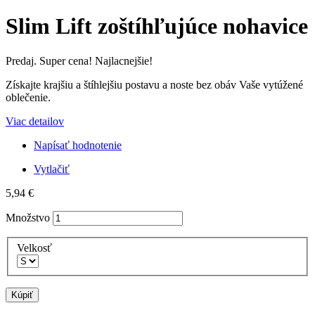
Slim Lift zoštíhľujúce nohavice
Predaj. Super cena! Najlacnejšie!
Získajte
krajšiu
a
štíhlejšiu postavu
a
noste
bez obáv
Vaše
vytúžené
oblečenie
.
Viac detailov
Napísať hodnotenie
Vytlačiť
5,94 €
Množstvo
Velkosť
Kúpiť