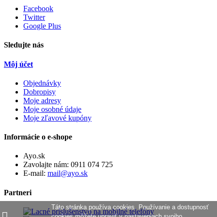
Facebook
Twitter
Google Plus
Sledujte nás
Môj účet
Objednávky
Dobropisy
Moje adresy
Moje osobné údaje
Moje zľavové kupóny
Informácie o e-shope
Ayo.sk
Zavolajte nám:
0911 074 725
E-mail:
mail@ayo.sk
Partneri
Táto stránka používa cookies. Používanie a dostupnosť
cookies môžete upraviť v nastaveniach svojho