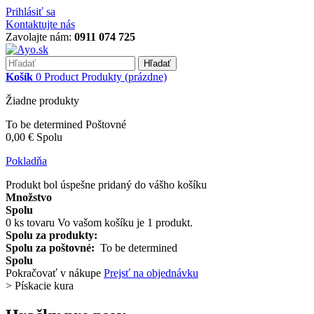
Prihlásiť sa
Kontaktujte nás
Zavolajte nám:
0911 074 725
Hľadať
Košík
0
Product
Produkty
(prázdne)
Žiadne produkty
To be determined
Poštovné
0,00 €
Spolu
Pokladňa
Produkt bol úspešne pridaný do vášho košíku
Množstvo
Spolu
0
ks tovaru
Vo vašom košíku je 1 produkt.
Spolu za produkty:
Spolu za poštovné:
To be determined
Spolu
Pokračovať v nákupe
Prejsť na objednávku
>
Pískacie kura