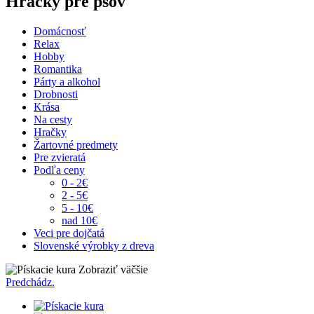
Hračky pre psov
Domácnosť
Relax
Hobby
Romantika
Párty a alkohol
Drobnosti
Krása
Na cesty
Hračky
Žartovné predmety
Pre zvieratá
Podľa ceny
0 - 2€
2 - 5€
5 - 10€
nad 10€
Veci pre dojčatá
Slovenské výrobky z dreva
Zobraziť väčšie
Predchádz.