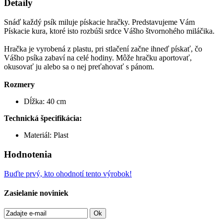
Detaily
Snáď každý
psík
miluje
pískacie
hračky
.
Predstavujeme
Vám
Pískacie kura
, ktoré
isto
rozbúši srdce
Vášho
štvornohého
miláčika
.
Hračka
je vyrobená
z
plastu
,
pri stlačení
začne
ihneď
pískať
, čo
Vášho
psíka
zabaví
na
celé
hodiny
.
Môže
hračku
aportovať
,
okusovať
ju
alebo
sa o
nej
preťahovať
s
pánom.
Rozmery
Dĺžka
:
40
cm
Technická
špecifikácia:
Materiál
:
Plast
Hodnotenia
Buďte prvý, kto ohodnotí tento výrobok!
Zasielanie noviniek
Ok