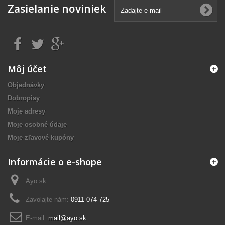
Zasielanie noviniek
Môj účet
Objednávky
Dobropisy
Moje adresy
Moje osobné údaje
Moje zľavové kupóny
Informácie o e-shope
Ayo.sk
Zavolajte nám:
0911 074 725
E-mail:
mail@ayo.sk