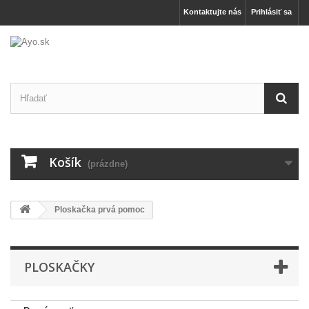
Kontaktujte nás
Prihlásiť sa
Košík
(prázdne)
Ploskačka prvá pomoc
PLOSKAČKY