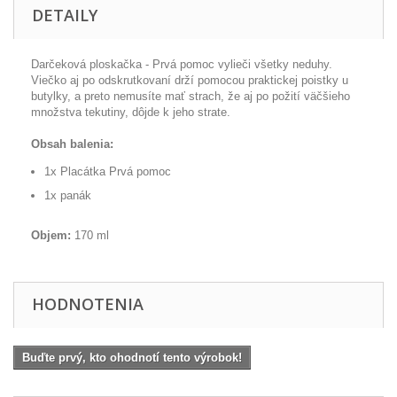
DETAILY
Darčeková
ploskačka
-
Prvá pomoc
vylieči
všetky
neduhy
.
Viečko
aj
po odskrutkovaní
drží pomocou
praktickej
poistky
u
butylky
,
a
preto nemusíte
mať
strach
,
že aj po
požití
väčšieho
množstva
tekutiny
, dôjde
k jeho strate
.
Obsah balenia:
1x
Placátka
Prvá pomoc
1x
panák
Objem:
170
ml
HODNOTENIA
Buďte prvý, kto ohodnotí tento výrobok!