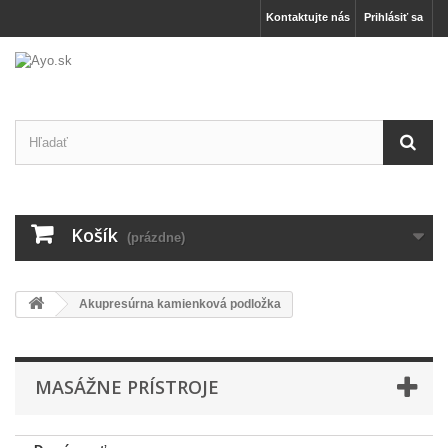
Kontaktujte nás
Prihlásiť sa
Košík
(prázdne)
Akupresúrna kamienková podložka
MASÁŽNE PRÍSTROJE