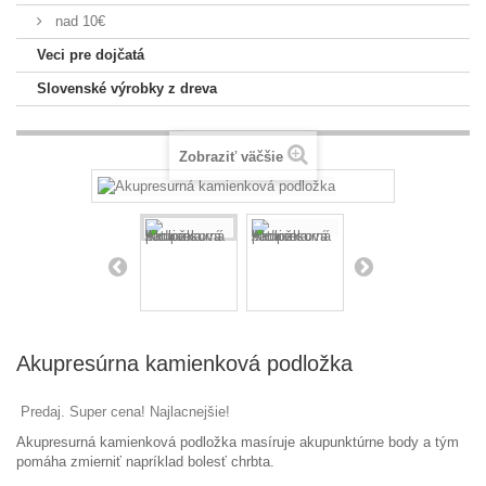
nad 10€
Veci pre dojčatá
Slovenské výrobky z dreva
Zobraziť väčšie
Akupresúrna kamienková podložka
Predaj. Super cena! Najlacnejšie!
Akupresurná
kamienková
podložka
masíruje
akupunktúrne body
a
tým
pomáha zmierniť
napríklad
bolesť
chrbta
.