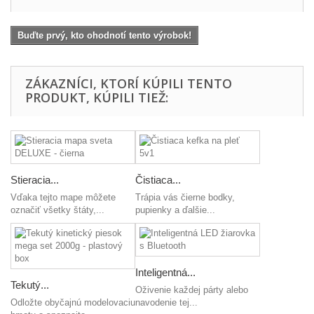
Buďte prvý, kto ohodnotí tento výrobok!
ZÁKAZNÍCI, KTORÍ KÚPILI TENTO
PRODUKT, KÚPILI TIEŽ:
Stieracia...
Čistiaca...
Vďaka tejto mape môžete
Trápia vás čierne bodky,
označiť všetky štáty,...
pupienky a ďalšie...
Inteligentná...
Tekutý...
Oživenie každej párty alebo
Odložte obyčajnú modelovaciu
navodenie tej...