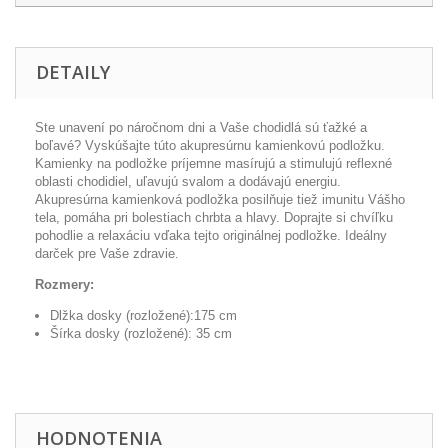
DETAILY
Ste
unavení
po náročnom dni
a Vaše
chodidlá
sú
ťažké a
boľavé
?
Vyskúšajte
túto
akupresúrnu
kamienkovú
podložku
.
Kamienky
na
podložke
príjemne
masírujú
a
stimulujú
reflexné
oblasti chodidiel
,
uľavujú
svalom
a
dodávajú
energiu
.
Akupresúrna
kamienková
podložka
posilňuje
tiež
imunitu
Vášho
tela
,
pomáha pri
bolestiach
chrbta
a
hlavy
.
Doprajte
si chvíľku
pohodlie
a
relaxáciu
vďaka tejto
originálnej
podložke
.
Ideálny
darček
pre
Vaše zdravie
.
Rozmery:
Dlžka dosky (rozložené):175 cm
Šírka dosky (rozložené): 35 cm
HODNOTENIA