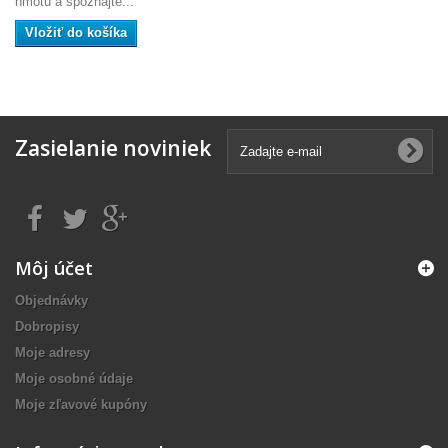
hmotu a spoznajte...
Vložiť do košíka
Zasielanie noviniek
Môj účet
Objednávky
Dobropisy
Moje adresy
Moje osobné údaje
Moje zľavové kupóny