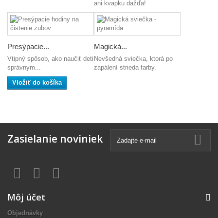
ani kvapku dažďa!
Presýpacie...
Magická...
Vtipný spôsob, ako naučiť deti
Nevšedná sviečka, ktorá po
správnym...
zapálení strieda farby.
Vložiť do košíka
Zasielanie noviniek
Môj účet
Objednávky