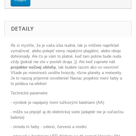
DETAILY
Ak si myslíte, že je vaša izba nudná, tak ju môžete napríklad
vymaľovať, alebo polepiť steny nejakými plagátmi, alebo oboje
dohromady. Ale čo je vám to platné, keď tam potme bude nuda
vždy (pokiaľ nie ste v posteli dvaja ;)). Ale keď zapnete náš
projektor nočnej oblohy
, tak budete razom ako vo vesmíre!
Všade po miestnosti uvidíte hviezdy, rôzne planéty a meteority.
Je to naozaj príjemné osvetlenie! Naviac projektor mení farby a
to pridáva na efekte!
Technické parametre:
- výrobok je napájaný tromi tužkovými batériami (AA)
- môže sa pripojiť aj do elektrickej siete (adaptér nie je súčasťou
balenia)
- strieda tri farby - zelenú, červenú a modrú