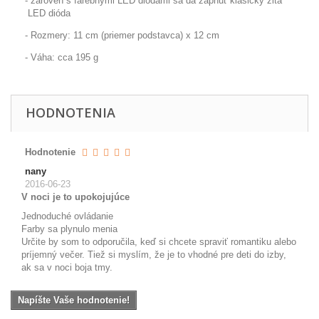
- zároveň s farebnými LED diódami sa dá zapnúť klasicky žltá
LED dióda
-
Rozmery:
11 cm (priemer podstavca) x 12 cm
-
Váha:
cca 195 g
HODNOTENIA
Hodnotenie
nany
2016-06-23
V noci je to upokojujúce
Jednoduché ovládanie
Farby sa plynulo menia
Určite by som to odporučila, keď si chcete spraviť romantiku alebo
príjemný večer. Tiež si myslím, že je to vhodné pre deti do izby,
ak sa v noci boja tmy.
Napíšte Vaše hodnotenie!