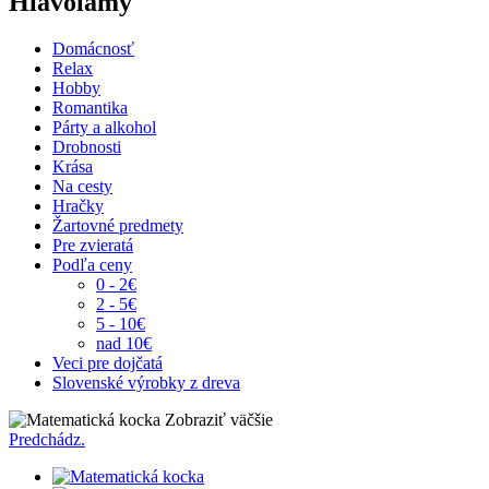
Hlavolamy
Domácnosť
Relax
Hobby
Romantika
Párty a alkohol
Drobnosti
Krása
Na cesty
Hračky
Žartovné predmety
Pre zvieratá
Podľa ceny
0 - 2€
2 - 5€
5 - 10€
nad 10€
Veci pre dojčatá
Slovenské výrobky z dreva
Zobraziť väčšie
Predchádz.