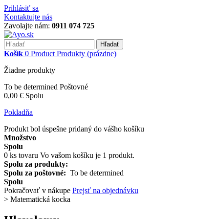
Prihlásiť sa
Kontaktujte nás
Zavolajte nám:
0911 074 725
Hľadať
Košík
0
Product
Produkty
(prázdne)
Žiadne produkty
To be determined
Poštovné
0,00 €
Spolu
Pokladňa
Produkt bol úspešne pridaný do vášho košíku
Množstvo
Spolu
0
ks tovaru
Vo vašom košíku je 1 produkt.
Spolu za produkty:
Spolu za poštovné:
To be determined
Spolu
Pokračovať v nákupe
Prejsť na objednávku
>
Matematická kocka