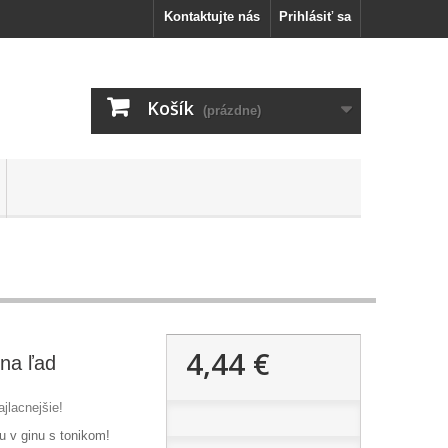
Kontaktujte nás
Prihlásiť sa
Košík
(prázdne)
4,44 €
 na ľad
jlacnejšie!
u v ginu s tonikom!