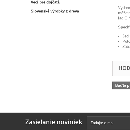
Veci pre dojčatá
Vydare
Slovenské výrobky z dreva
môžete
ľad GI
Špecif
Jedi
Poto
Zába
HOD
Buďte pr
Zasielanie noviniek