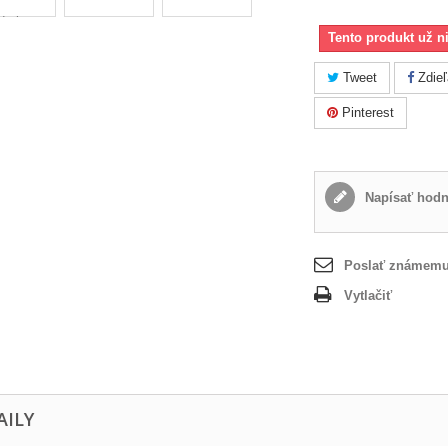
Tento produkt už n
Tweet
Zdieľ
Pinterest
Napísať hodn
Poslať známem
Vytlačiť
AILY