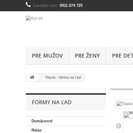
Zavolajte nám:
0911 074 725
PRE MUŽOV
PRE ŽENY
PRE DET
Titanic - forma na ľad
FORMY NA ĽAD
Domácnosť
Relax