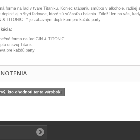
ná forma na ľad v tvare Titaniku. Koniec utápaniu smútku v alkohole, radšej 
 doplniť aj o štyri ľadovce, ktoré sú súčasťou balenia. Záleží len na vás, k
N & TITONIC ™ je zábavným doplnkom pre každú party.
ikácia:
nečná forma na ľad GIN & TITONIC
pte si svoj Titanic
va pre každú party
NOTENIA
vý, kto ohodnotí tento výrobok!