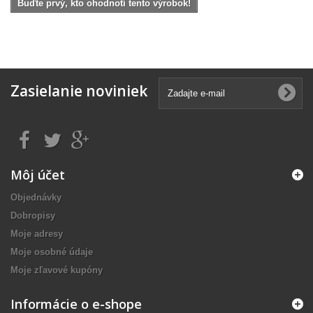
Buďte prvý, kto ohodnotí tento výrobok!
Zasielanie noviniek
Môj účet
Objednávky
Dobropisy
Moje adresy
Moje osobné údaje
Moje zľavové kupóny
Informácie o e-shope