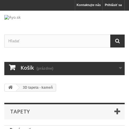
Kontaktujte nás
Prihlásiť sa
Košík
(prázdne)
3D tapeta - kameň
TAPETY