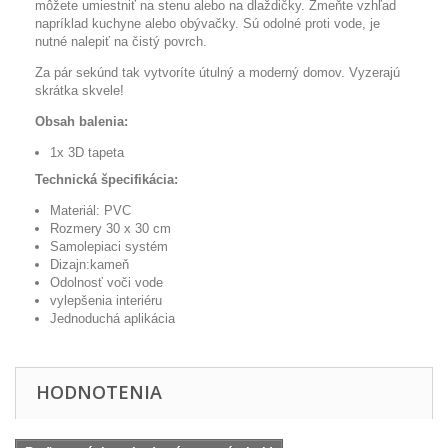
môžete umiestniť na stenu alebo na dlaždičky. Zmeňte vzhľad
napríklad kuchyne alebo obývačky. Sú odolné proti vode, je
nutné nalepiť na čistý povrch.
Za pár sekúnd tak vytvoríte útulný a moderný domov. Vyzerajú
skrátka skvele!
Obsah balenia:
1x 3D tapeta
Technická špecifikácia:
Materiál: PVC
Rozmery 30 x 30 cm
Samolepiaci systém
Dizajn:kameň
Odolnosť voči vode
vylepšenia interiéru
Jednoduchá aplikácia
HODNOTENIA