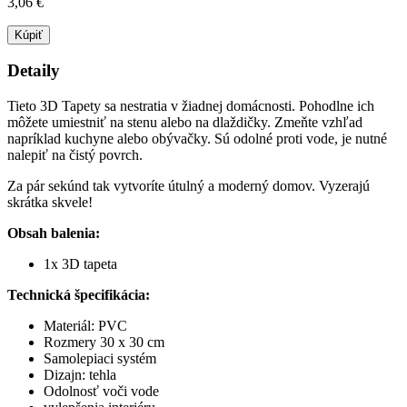
3,06 €
Kúpiť
Detaily
Tieto 3D Tapety sa nestratia v žiadnej domácnosti. Pohodlne ich
môžete umiestniť na stenu alebo na dlaždičky. Zmeňte vzhľad
napríklad kuchyne alebo obývačky. Sú odolné proti vode, je nutné
nalepiť na čistý povrch.
Za pár sekúnd tak vytvoríte útulný a moderný domov. Vyzerajú
skrátka skvele!
Obsah balenia:
1x 3D tapeta
Technická špecifikácia:
Materiál: PVC
Rozmery 30 x 30 cm
Samolepiaci systém
Dizajn: tehla
Odolnosť voči vode