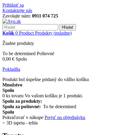
Prihlásiť sa
Kontaktujte nás
Zavolajte nám:
0911 074 725
Hľadať
Košík
0
Product
Produkty
(prázdne)
Žiadne produkty
To be determined
Poštovné
0,00 €
Spolu
Pokladňa
Produkt bol úspešne pridaný do vášho košíku
Množstvo
Spolu
0
ks tovaru
Vo vašom košíku je 1 produkt.
Spolu za produkty:
Spolu za poštovné:
To be determined
Spolu
Pokračovať v nákupe
Prejsť na objednávku
>
3D tapeta - tehla