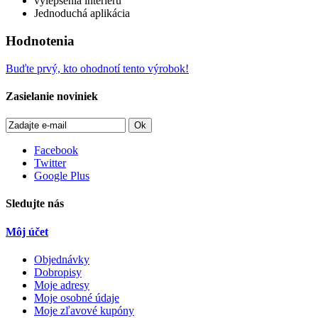
vylepšenia interiéru
Jednoduchá aplikácia
Hodnotenia
Buďte prvý, kto ohodnotí tento výrobok!
Zasielanie noviniek
Ok
Facebook
Twitter
Google Plus
Sledujte nás
Môj účet
Objednávky
Dobropisy
Moje adresy
Moje osobné údaje
Moje zľavové kupóny