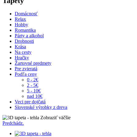
Tapety
Domácnosť
Relax
Hobby
Romantika
Párty a alkohol
Drobnosti
Krása
Na cesty
Hračky
Žartovné predmety
Pre zvieratá
Podľa ceny
0 - 2€
2 - 5€
5 - 10€
nad 10€
Veci pre dojčatá
Slovenské výrobky z dreva
Zobraziť väčšie
Predchádz.