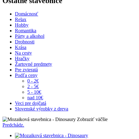
Ostatné stavebnice
Domácnosť
Relax
Hobby
Romantika
Párty a alkohol
Drobnosti
Krása
Na cesty
Hračky
Žartovné predmety
Pre zvieratá
Podľa ceny
0 - 2€
2 - 5€
5 - 10€
nad 10€
Veci pre dojčatá
Slovenské výrobky z dreva
Zobraziť väčšie
Predchádz.