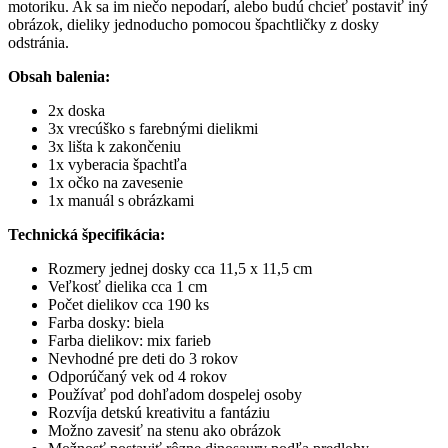
motoriku. Ak sa im niečo nepodarí, alebo budú chcieť postaviť iný
obrázok, dieliky jednoducho pomocou špachtličky z dosky
odstránia.
Obsah balenia:
2x doska
3x vrecúško s farebnými dielikmi
3x lišta k zakončeniu
1x vyberacia špachtľa
1x očko na zavesenie
1x manuál s obrázkami
Technická špecifikácia:
Rozmery jednej dosky cca 11,5 x 11,5 cm
Veľkosť dielika cca 1 cm
Počet dielikov cca 190 ks
Farba dosky: biela
Farba dielikov: mix farieb
Nevhodné pre deti do 3 rokov
Odporúčaný vek od 4 rokov
Používať pod dohľadom dospelej osoby
Rozvíja detskú kreativitu a fantáziu
Možno zavesiť na stenu ako obrázok