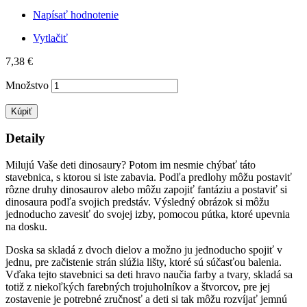
Napísať hodnotenie
Vytlačiť
7,38 €
Množstvo
Kúpiť
Detaily
Milujú Vaše deti dinosaury? Potom im nesmie chýbať táto
stavebnica, s ktorou si iste zabavia. Podľa predlohy môžu postaviť
rôzne druhy dinosaurov alebo môžu zapojiť fantáziu a postaviť si
dinosaura podľa svojich predstáv. Výsledný obrázok si môžu
jednoducho zavesiť do svojej izby, pomocou pútka, ktoré upevnia
na dosku.
Doska sa skladá z dvoch dielov a možno ju jednoducho spojiť v
jednu, pre začistenie strán slúžia lišty, ktoré sú súčasťou balenia.
Vďaka tejto stavebnici sa deti hravo naučia farby a tvary, skladá sa
totiž z niekoľkých farebných trojuholníkov a štvorcov, pre jej
zostavenie je potrebné zručnosť a deti si tak môžu rozvíjať jemnú