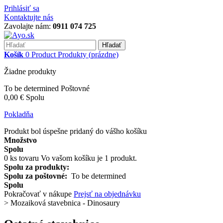
Prihlásiť sa
Kontaktujte nás
Zavolajte nám:
0911 074 725
Hľadať
Košík
0
Product
Produkty
(prázdne)
Žiadne produkty
To be determined
Poštovné
0,00 €
Spolu
Pokladňa
Produkt bol úspešne pridaný do vášho košíku
Množstvo
Spolu
0
ks tovaru
Vo vašom košíku je 1 produkt.
Spolu za produkty:
Spolu za poštovné:
To be determined
Spolu
Pokračovať v nákupe
Prejsť na objednávku
>
Mozaiková stavebnica - Dinosaury