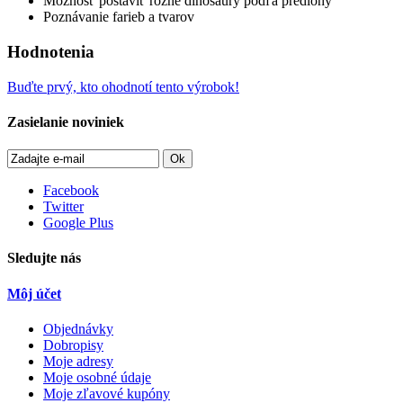
Možnosť postaviť rôzne dinosaury podľa predlohy
Poznávanie farieb a tvarov
Hodnotenia
Buďte prvý, kto ohodnotí tento výrobok!
Zasielanie noviniek
Ok
Facebook
Twitter
Google Plus
Sledujte nás
Môj účet
Objednávky
Dobropisy
Moje adresy
Moje osobné údaje
Moje zľavové kupóny