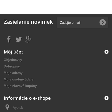
Zasielanie noviniek
Môj účet
Objednávky
Dobropisy
Moje adresy
Moje osobné údaje
Moje zľavové kupóny
Informácie o e-shope
Ayo.sk