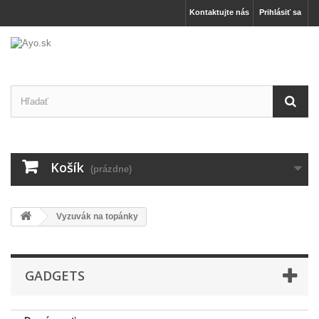
Kontaktujte nás
Prihlásiť sa
Košík
(prázdne)
Vyzuvák na topánky
GADGETS