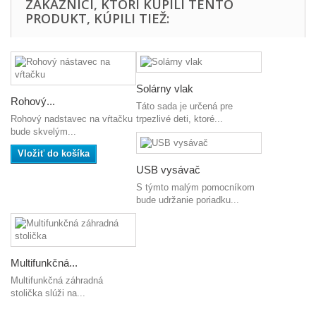
ZÁKAZNÍCI, KTORÍ KÚPILI TENTO
PRODUKT, KÚPILI TIEŽ:
Solárny vlak
Rohový...
Táto sada je určená pre
Rohový nadstavec na vŕtačku
trpezlivé deti, ktoré...
bude skvelým...
Vložiť do košíka
USB vysávač
S týmto malým pomocníkom
bude udržanie poriadku...
Multifunkčná...
Multifunkčná záhradná
stolička slúži na...