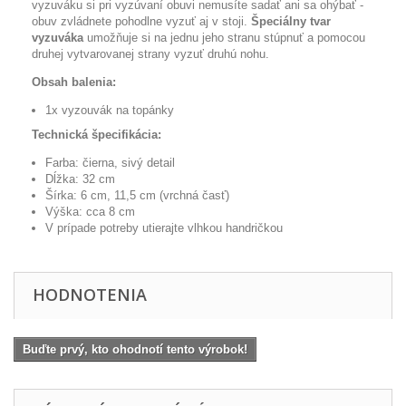
vyzuváku si pri vyzúvaní obuvi nemusíte sadať ani sa ohýbať -
obuv zvládnete pohodlne vyzuť aj v stoji.
Špeciálny tvar
vyzuváka
umožňuje si na jednu jeho stranu stúpnuť a pomocou
druhej vytvarovanej strany vyzuť druhú nohu.
Obsah balenia:
1x vyzouvák na topánky
Technická špecifikácia:
Farba: čierna, sivý detail
Dĺžka: 32 cm
Šírka: 6 cm, 11,5 cm (vrchná časť)
Výška: cca 8 cm
V prípade potreby utierajte vlhkou handričkou
HODNOTENIA
Buďte prvý, kto ohodnotí tento výrobok!