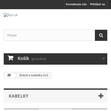
Kontaktujte nás
Prihlásiť sa
Košík
(prázdne)
Batoh a kabelka 2v1
KABELKY