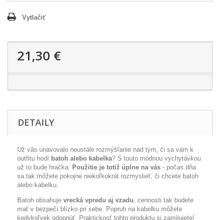
Vytlačiť
21,30 €
DETAILY
Už vás unavovalo neustále rozmýšľanie nad tým, či sa vám k
outfitu hodí
batoh alebo kabelka
? S touto módnou vychytávkou
už to bude hračka.
Použitie je totiž úplne na vás
- počas dňa
sa tak môžete pokojne niekoľkokrát rozmyslieť, či chcete batoh
alebo kabelku.
Batoh obsahuje
vrecká vpredu aj vzadu
, cennosti tak budete
mať v bezpečí blízko pri sebe. Popruh na kabelku môžete
kedykoľvek odopnúť. Praktickosť tohto produktu si zamilujete!