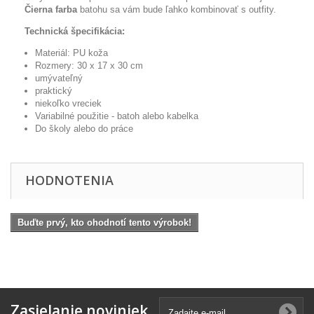
Čierna farba
batohu sa vám bude ľahko kombinovať s outfity.
Technická špecifikácia:
Materiál: PU koža
Rozmery: 30 x 17 x 30 cm
umývateľný
praktický
niekoľko vreciek
Variabilné použitie - batoh alebo kabelka
Do školy alebo do práce
HODNOTENIA
Buďte prvý, kto ohodnotí tento výrobok!
Zasielanie noviniek