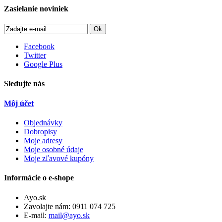
Zasielanie noviniek
Ok
Facebook
Twitter
Google Plus
Sledujte nás
Môj účet
Objednávky
Dobropisy
Moje adresy
Moje osobné údaje
Moje zľavové kupóny
Informácie o e-shope
Ayo.sk
Zavolajte nám:
0911 074 725
E-mail:
mail@ayo.sk