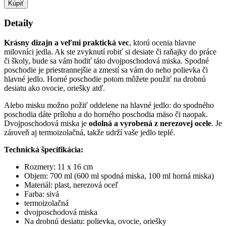
Kúpiť
Detaily
Krásny dizajn a veľmi praktická vec
, ktorú ocenia hlavne
milovníci jedla. Ak ste zvyknutí robiť si desiate či raňajky do práce
či školy, bude sa vám hodiť táto dvojposchodová miska. Spodné
poschodie je priestrannejšie a zmestí sa vám do neho polievka či
hlavné jedlo. Horné poschodie potom môžete použiť na drobnú
desiatu ako ovocie, oriešky atď.
Alebo misku možno požiť oddelene na hlavné jedlo: do spodného
poschodia dáte prílohu a do horného poschodia mäso či naopak.
Dvojposchodová miska je
odolná a vyrobená z nerezovej ocele
. Je
zároveň aj termoizolačná, takže udrží vaše jedlo teplé.
Technická špecifikácia:
Rozmery: 11 x 16 cm
Objem: 700 ml (600 ml spodná miska, 100 ml horná miska)
Materiál: plast, nerezová oceľ
Farba: sivá
termoizolačná
dvojposchodová miska
Na drobnú desiatu: polievka, ovocie, oriešky