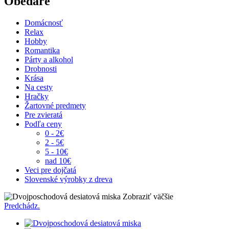
Obedáre
Domácnosť
Relax
Hobby
Romantika
Párty a alkohol
Drobnosti
Krása
Na cesty
Hračky
Žartovné predmety
Pre zvieratá
Podľa ceny
0 - 2€
2 - 5€
5 - 10€
nad 10€
Veci pre dojčatá
Slovenské výrobky z dreva
Zobraziť väčšie
Predchádz.