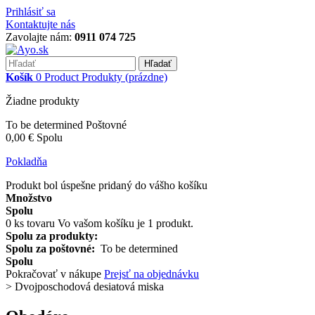
Prihlásiť sa
Kontaktujte nás
Zavolajte nám:
0911 074 725
Hľadať
Košík
0
Product
Produkty
(prázdne)
Žiadne produkty
To be determined
Poštovné
0,00 €
Spolu
Pokladňa
Produkt bol úspešne pridaný do vášho košíku
Množstvo
Spolu
0
ks tovaru
Vo vašom košíku je 1 produkt.
Spolu za produkty:
Spolu za poštovné:
To be determined
Spolu
Pokračovať v nákupe
Prejsť na objednávku
>
Dvojposchodová desiatová miska