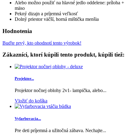
Alebo možno použiť na hlavné jedlo oddelene: príloha +
mäso
Pekný dizajn a príjemná veľkosť
Dolný priestor väčší, horná mištička menšia
Hodnotenia
Buďte prvý, kto ohodnotí tento výrobok!
Zákazníci, ktorí kúpili tento produkt, kúpili tiež:
Projektor...
Projektor nočnej oblohy 2v1- lampička, alebo...
Vložiť do košíka
Vyfarbovacia...
Pre deti príjemná a užitočná zábava. Nechajte...