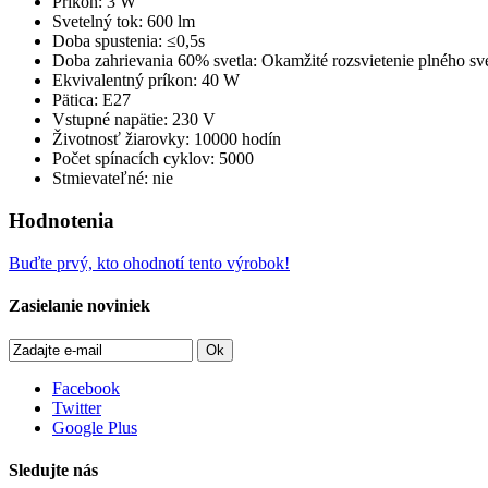
Príkon: 3 W
Svetelný tok: 600 lm
Doba spustenia: ≤0,5s
Doba zahrievania 60% svetla: Okamžité rozsvietenie plného sve
Ekvivalentný príkon: 40 W
Pätica: E27
Vstupné napätie: 230 V
Životnosť žiarovky: 10000 hodín
Počet spínacích cyklov: 5000
Stmievateľné: nie
Hodnotenia
Buďte prvý, kto ohodnotí tento výrobok!
Zasielanie noviniek
Ok
Facebook
Twitter
Google Plus
Sledujte nás