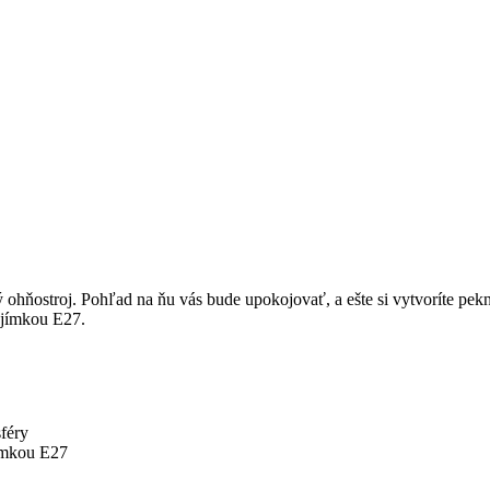
ý ohňostroj. Pohľad na ňu vás bude upokojovať, a ešte si vytvoríte pek
objímkou E27.
sféry
jímkou E27