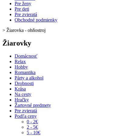
Pre ženy
Pre deti
Pre zvieratá
Obchodné podmienky
>
Žiarovka - ohňostroj
Žiarovky
Domácnosť
Relax
Hobby
Romantika
Párty a alkohol
Drobnosti
Krása
Na cesty
Hračky
Žartovné predmety
Pre zvieratá
Podľa ceny
0 - 2€
2 - 5€
5 - 10€