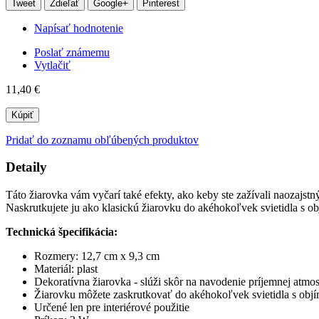
Tweet
Zdieľať
Google+
Pinterest
Napísať hodnotenie
Poslať známemu
Vytlačiť
11,40 €
Kúpiť
Pridať do zoznamu obľúbených produktov
Detaily
Táto žiarovka vám vyčarí také efekty, ako keby ste zažívali naozajstn
Naskrutkujete ju ako klasickú žiarovku do akéhokoľvek svietidla s 
Technická špecifikácia:
Rozmery: 12,7 cm x 9,3 cm
Materiál: plast
Dekoratívna žiarovka - slúži skôr na navodenie príjemnej atmo
Žiarovku môžete zaskrutkovať do akéhokoľvek svietidla s ob
Určené len pre interiérové použitie