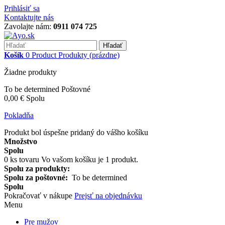
Prihlásiť sa
Kontaktujte nás
Zavolajte nám:
0911 074 725
Hľadať
Košík
0
Product
Produkty
(prázdne)
Žiadne produkty
To be determined
Poštovné
0,00 €
Spolu
Pokladňa
Produkt bol úspešne pridaný do vášho košíku
Množstvo
Spolu
0
ks tovaru
Vo vašom košíku je 1 produkt.
Spolu za produkty:
Spolu za poštovné:
To be determined
Spolu
Pokračovať v nákupe
Prejsť na objednávku
Menu
Pre mužov