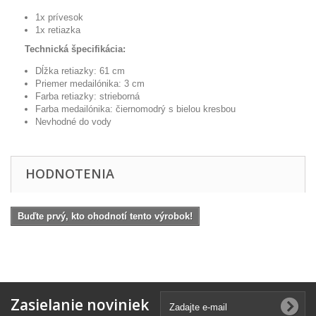
1x prívesok
1x retiazka
Technická špecifikácia:
Dĺžka retiazky: 61 cm
Priemer medailónika: 3 cm
Farba retiazky: strieborná
Farba medailónika: čiernomodrý s bielou kresbou
Nevhodné do vody
HODNOTENIA
Buďte prvý, kto ohodnotí tento výrobok!
Zasielanie noviniek