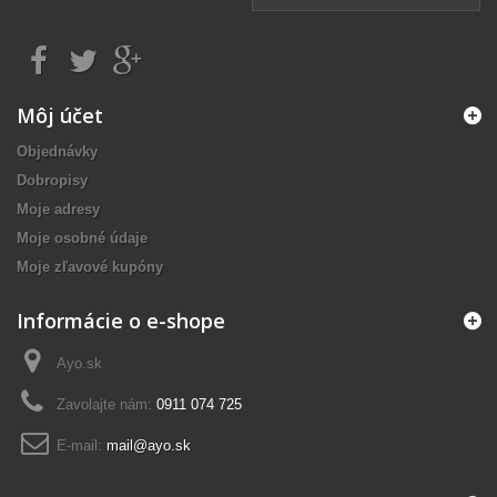
Môj účet
Objednávky
Dobropisy
Moje adresy
Moje osobné údaje
Moje zľavové kupóny
Informácie o e-shope
Ayo.sk
Zavolajte nám:
0911 074 725
E-mail:
mail@ayo.sk