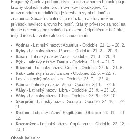
Elegantný šperk v podobe prívesku so znamením horoskopu je
krásny doplnok nielen pre milovníkov horoskopov. Na
tmavomodrom medailóniku je kresba a symbol daného
znamenia. Súčasťou balenia je retiazka, na ktorý možno
prívesok navliecť a rovno ho nosiť. Krásny prívesok sa hodí na
denné nosenie aj na spoločenské akcie. Odporúčame tiež ako
milý darček k sviatku alebo k narodeninám.
Vodnár -
Latinský názov: Aquarius - Obdobie: 21. 1. – 20. 2.
Ryby -
Latinský názov: Pisces - Obdobie: 21. 2. – 20. 3.
Baran -
Latinský názov: Aries - Obdobie: 21. 3. – 20. 4.
Býk -
Latinský názov: Taurus - Obdobie: 21. 4. – 21. 5.
Blíženci -
Latinský názov: Gemini - Obdobie: 22. 5. - 21. 6.
Rak -
Latinský názov: Cancer - Obdobie: 22. 6. – 22. 7.
Lev -
Latinský názov: Leo - Obdobie: 23. 7. – 22. 8
.
Panna
- Latinský názov: Virgo - Obdobie: 23. 8. - 22. 9
Váhy -
Latinský názov: Libra - Obdobie: 23. 9. – 23. 10.
Váhy -
Latinský názov: Libra - Obdobie: 23. 9. – 23. 10.
Škorpión -
Latinský názov: Scorpio - Obdobie: 24. 10. – 22.
11.
Strelec
- Latinský názov: Sagittaruis - Obdobie: 23. 11. – 21.
12.
Kozorožec -
Latinský názov: Capricornus - Obdobie: 22. 12. –
20. 1.
Obsah balenia: