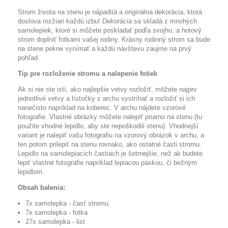
Strom života na stenu je nápaditá a originálna dekorácia, ktorá
doslova rozžiari každú izbu! Dekorácia sa skladá z mnohých
samolepiek, ktoré si môžete poskladať podľa svojho, a hotový
strom doplniť fotkami vašej rodiny. Krásny rodinný strom sa bude
na stene pekne vynímať a každú návštevu zaujme na prvý
pohľad.
Tip pre rozloženie stromu a nalepenie fotiek
Ak si nie ste istí, ako najlepšie vetvy rozložiť, môžete najprv
jednotlivé vetvy a lístočky z archu vystríhať a rozložiť si ich
nanečisto napríklad na koberec. V archu nájdete vzorové
fotografie. Vlastné obrázky môžete nalepiť priamo na stenu (tu
použite vhodné lepidlo, aby ste nepoškodili stenu). Vhodnejší
variant je nalepiť vašu fotografiu na vzorový obrázok v archu, a
ten potom prilepiť na stenu rovnako, ako ostatné časti stromu.
Lepidlo na samolepiacich častiach je šetrnejšie, než ak budete
lepiť vlastné fotografie napríklad lepiacou páskou, či bežným
lepidlom.
Obsah balenia:
7x samolepka - časť stromu
7x samolepka - fotka
27x samolepka - list