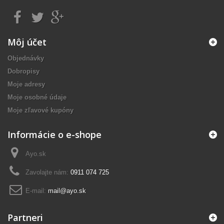
Môj účet
Objednávky
Dobropisy
Moje adresy
Moje osobné údaje
Moje zľavové kupóny
Informácie o e-shope
Ayo.sk
Zavolajte nám:
0911 074 725
E-mail:
mail@ayo.sk
Partneri