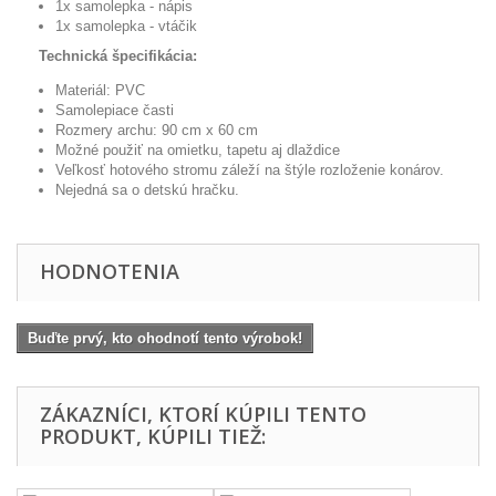
1x samolepka - nápis
1x samolepka - vtáčik
Technická špecifikácia:
Materiál: PVC
Samolepiace časti
Rozmery archu: 90 cm x 60 cm
Možné použiť na omietku, tapetu aj dlaždice
Veľkosť hotového stromu záleží na štýle rozloženie konárov.
Nejedná sa o detskú hračku.
HODNOTENIA
Buďte prvý, kto ohodnotí tento výrobok!
ZÁKAZNÍCI, KTORÍ KÚPILI TENTO
PRODUKT, KÚPILI TIEŽ: