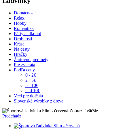
Ľadvinky
Domácnosť
Relax
Hobby
Romantika
Párty a alkohol
Drobnosti
Krása
Na cesty
Hračky
Žartovné predmety
Pre zvieratá
Podľa ceny
0 - 2€
2 - 5€
5 - 10€
nad 10€
Veci pre dojčatá
Slovenské výrobky z dreva
Zobraziť väčšie
Predchádz.