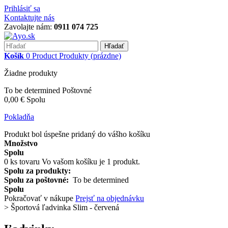
Prihlásiť sa
Kontaktujte nás
Zavolajte nám:
0911 074 725
Hľadať
Košík
0
Product
Produkty
(prázdne)
Žiadne produkty
To be determined
Poštovné
0,00 €
Spolu
Pokladňa
Produkt bol úspešne pridaný do vášho košíku
Množstvo
Spolu
0
ks tovaru
Vo vašom košíku je 1 produkt.
Spolu za produkty:
Spolu za poštovné:
To be determined
Spolu
Pokračovať v nákupe
Prejsť na objednávku
>
Športová ľadvinka Slim - červená