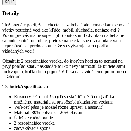
Kúpiť
Detaily
Tiež poznáte pocit, že si chcete ísť zabehať, ale nemáte kam schovať
všetky potrebné veci ako kľúče, mobil, slúchadlá, peniaze atď.?
Potom pre vás máme super tip! S touto slim ľadvinkou na behanie
sa budete cítiť pohodlne, pretože na tele krásne drží a nikde vám
neprekáža! Jej prednosťou je, že sa vytvaruje sama podľa
vkladaných vecí!
Obsahuje 2 rozopínajúce vrecká, do ktorých hoci sa to nemusí na
prvý pohľad zdať, naskladáte toľko nevyhnutností, že budete sami
prekvapení, koľko toho pojme! Vďaka nastaviteľnému popruhu sedí
každému!
Technická špecifikácia:
Rozmery: 91 cm dĺžka (dá sa skrátiť) x 3,5 cm (vďaka
pružnému materiálu sa prispôsobí ukladaným veciam)
Veľkosť pásu je možné rôzne upraviť a nastaviť
Materiál: 80% polyester, 20% elastan
Údržba: ručné pranie
2 rozopínajúce vrecká
zacvakávacia spona