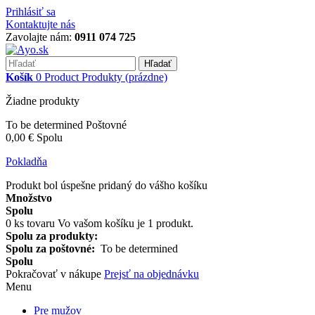
Prihlásiť sa
Kontaktujte nás
Zavolajte nám:
0911 074 725
Hľadať
Košík
0
Product
Produkty
(prázdne)
Žiadne produkty
To be determined
Poštovné
0,00 €
Spolu
Pokladňa
Produkt bol úspešne pridaný do vášho košíku
Množstvo
Spolu
0
ks tovaru
Vo vašom košíku je 1 produkt.
Spolu za produkty:
Spolu za poštovné:
To be determined
Spolu
Pokračovať v nákupe
Prejsť na objednávku
Menu
Pre mužov