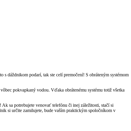
 to s dáždnikom podarí, tak ste celí premočení! S obráteným systémom
dete vôbec pokvapkaný vodou. Vďaka obrátenému systému totiž všetka
 sa potrebujete venovať telefónu či inej záležitosti, stačí si
nik si určite zamilujete, bude vaším praktickým spoločníkom v