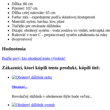
Dĺžka: 80 cm
Priemer: 107 cm
Dĺžka celej rukoväte: 65 cm
Farba: mix - expedujeme podľa skladovej dostupnosti
Materiál: nylon, bavlna, kov, plast
Tlačidlo pre otváranie dáždnika
Dizajn: obrátený systém - voda zostáva vo vnútri, nekvapká ok
Rukoväť v tvare C - prepracovaný systém zaháknutia na ruku
dvojvrstvový
Hodnotenia
Buďte prvý, kto ohodnotí tento výrobok!
Zákazníci, ktorí kúpili tento produkt, kúpili tiež:
Obrátený...
Revolučný dáždnik v obrátenom štýle bude veľmi...