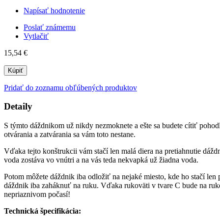
Napísať hodnotenie
Poslať známemu
Vytlačiť
15,54 €
Kúpiť
Pridať do zoznamu obľúbených produktov
Detaily
S týmto dáždnikom už nikdy nezmoknete a ešte sa budete cítiť pohodl
otvárania a zatvárania sa vám toto nestane.
Vďaka tejto konštrukcii vám stačí len malá diera na pretiahnutie dá
voda zostáva vo vnútri a na vás teda nekvapká už žiadna voda.
Potom môžete dáždnik iba odložiť na nejaké miesto, kde ho stačí len p
dáždnik iba zaháknuť na ruku. Vďaka rukoväti v tvare C bude na ruke
nepriaznivom počasí!
Technická špecifikácia: