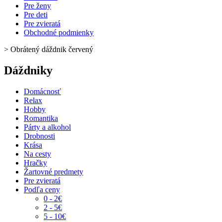
Pre ženy
Pre deti
Pre zvieratá
Obchodné podmienky
>
Obrátený dáždnik červený
Dáždniky
Domácnosť
Relax
Hobby
Romantika
Párty a alkohol
Drobnosti
Krása
Na cesty
Hračky
Žartovné predmety
Pre zvieratá
Podľa ceny
0 - 2€
2 - 5€
5 - 10€