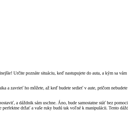
nejšie! Určite poznáte situáciu, keď nastupujete do auta, a kým sa vám
ždnika a zavrieť ho môžete, až keď budete sedieť v aute, pričom nebu
ostaviť, a dáždnik sám uschne. Áno, bude samostatne stáť bez pomoci! Ak
 perfektne držať a vaše ruky budú tak voľné k manipulácii. Tento dážd