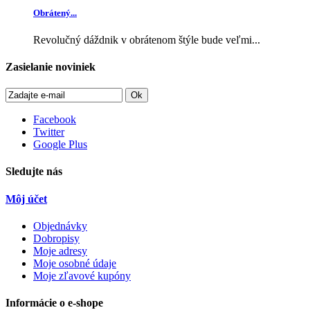
Obrátený...
Revolučný dáždnik v obrátenom štýle bude veľmi...
Zasielanie noviniek
Ok
Facebook
Twitter
Google Plus
Sledujte nás
Môj účet
Objednávky
Dobropisy
Moje adresy
Moje osobné údaje
Moje zľavové kupóny
Informácie o e-shope