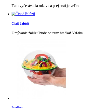
Táto vyčesávacia rukavica psej srsti je veľmi...
Čistič žalúzií
Umývanie žalúzií bude odteraz hračka! Vďaka...
Intellect...