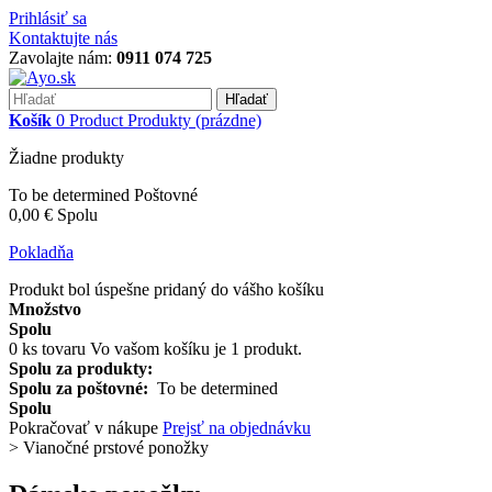
Prihlásiť sa
Kontaktujte nás
Zavolajte nám:
0911 074 725
Hľadať
Košík
0
Product
Produkty
(prázdne)
Žiadne produkty
To be determined
Poštovné
0,00 €
Spolu
Pokladňa
Produkt bol úspešne pridaný do vášho košíku
Množstvo
Spolu
0
ks tovaru
Vo vašom košíku je 1 produkt.
Spolu za produkty:
Spolu za poštovné:
To be determined
Spolu
Pokračovať v nákupe
Prejsť na objednávku
>
Vianočné prstové ponožky