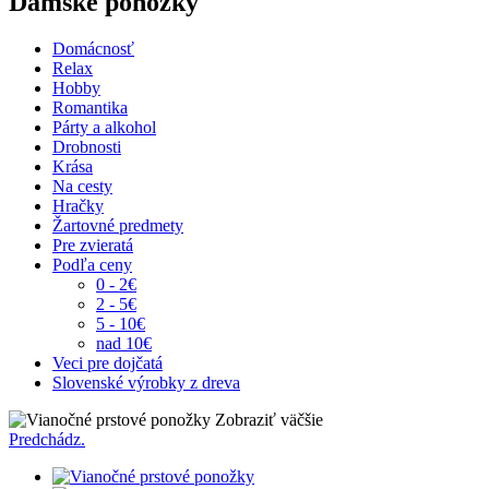
Dámske ponožky
Domácnosť
Relax
Hobby
Romantika
Párty a alkohol
Drobnosti
Krása
Na cesty
Hračky
Žartovné predmety
Pre zvieratá
Podľa ceny
0 - 2€
2 - 5€
5 - 10€
nad 10€
Veci pre dojčatá
Slovenské výrobky z dreva
Zobraziť väčšie
Predchádz.