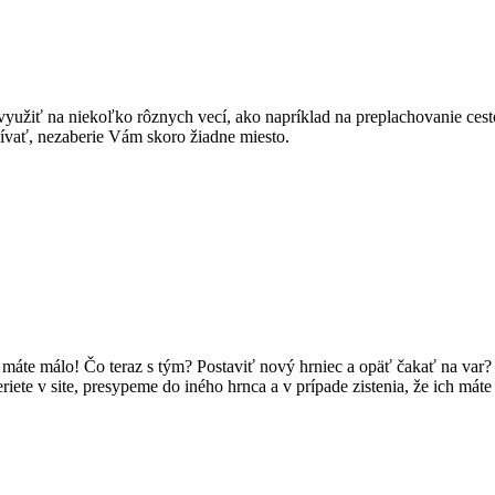
využiť na niekoľko rôznych vecí, ako napríklad na preplachovanie cesto
žívať, nezaberie Vám skoro žiadne miesto.
ich máte málo! Čo teraz s tým? Postaviť nový hrniec a opäť čakať na v
ete v site, presypeme do iného hrnca a v prípade zistenia, že ich máte 