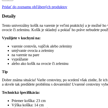
Pridať do zoznamu obľúbených produktov
Detaily
Tento univerzálny košík na varenie je veľmi praktický a je možné ho 
ovocie či zeleninu. Košík je skladný a pokiaľ ho práve nebudete pou
Využijete v kuchyni na:
varenie cestovín, vajíčok alebo zeleniny
umývanie ovocia a zeleniny
na varenie na pare
vyprážanie
alebo ako košík na ovocie či zeleninu
Tip
Dobre známa situácia! Varíte cestoviny, po scedení však zistíte, že 
a skvele tak predídete problému s dovarením! Uvarené cestoviny vyberi
Technická špecifikácia:
Priemer košíka: 23 cm
Výška košíka: 14 cm