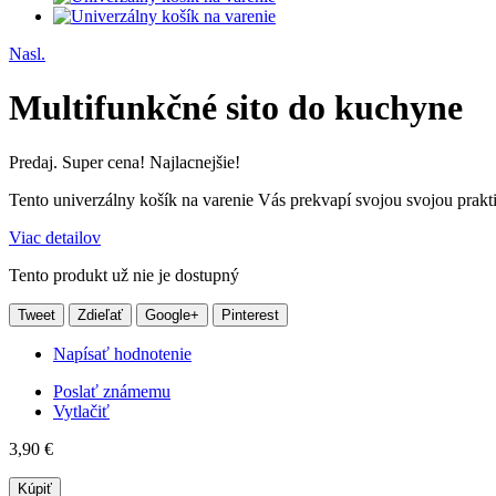
Nasl.
Multifunkčné sito do kuchyne
Predaj. Super cena! Najlacnejšie!
Tento univerzálny košík na varenie Vás prekvapí svojou svojou praktic
Viac detailov
Tento produkt už nie je dostupný
Tweet
Zdieľať
Google+
Pinterest
Napísať hodnotenie
Poslať známemu
Vytlačiť
3,90 €
Kúpiť