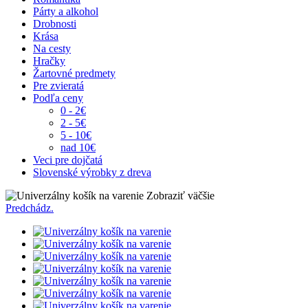
Párty a alkohol
Drobnosti
Krása
Na cesty
Hračky
Žartovné predmety
Pre zvieratá
Podľa ceny
0 - 2€
2 - 5€
5 - 10€
nad 10€
Veci pre dojčatá
Slovenské výrobky z dreva
Zobraziť väčšie
Predchádz.