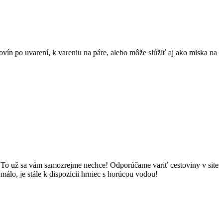
vín po uvarení, k vareniu na páre, alebo môže slúžiť aj ako miska na
ar? To už sa vám samozrejme nechce! Odporúčame variť cestoviny v site
málo, je stále k dispozícii hrniec s horúcou vodou!