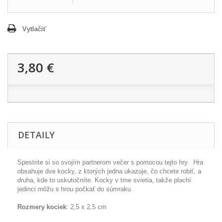
Vytlačiť
3,80 €
DETAILY
Spestrite si so svojím partnerom večer s pomocou tejto hry.
Hra
obsahuje dve kocky, z ktorých jedna ukazuje, čo chcete robiť, a
druha, kde to uskutočníte.
Kocky v tme svietia, takže plachí
jedinci môžu s hrou počkať do súmraku.
Rozmery kociek
: 2,5 x 2,5 cm