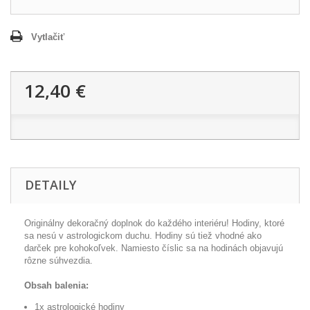
Vytlačiť
12,40 €
DETAILY
Originálny dekoračný
doplnok do
každého interiéru
!
Hodiny
,
ktoré
sa
nesú v
astrologickom
duchu
.
Hodiny sú
tiež
vhodné
ako
darček
pre
kohokoľvek
.
Namiesto
číslic
sa
na
hodinách
objavujú
rôzne
súhvezdia
.
Obsah balenia:
1x
astrologické
hodiny