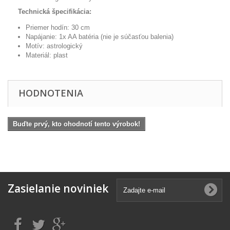
Technická špecifikácia:
Priemer
hodín:
30
cm
Napájanie
:
1x
AA
batéria
(
nie je súčasťou
balenia
)
Motív
:
astrologický
Materiál:
plast
HODNOTENIA
Buďte prvý, kto ohodnotí tento výrobok!
Zasielanie noviniek