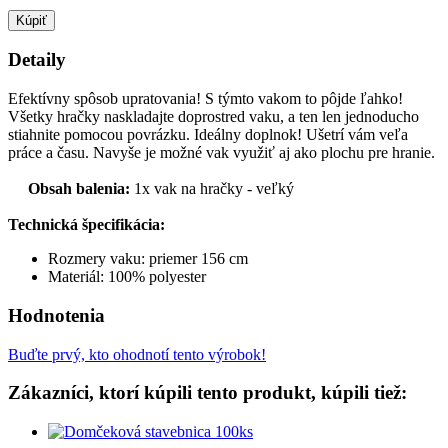
Kúpiť
Detaily
Efektívny
spôsob upratovania
!
S týmto
vakom
to
pôjde
ľahko
!
Všetky
hračky
naskladajte
doprostred
vaku
,
a
ten
len jednoducho
stiahnite
pomocou
povrázku
.
Ideálny
doplnok
!
Ušetrí
vám veľa
práce a času
.
Navyše je možné
vak
využiť
aj ako
plochu
pre
hranie
.
Obsah balenia:
1x
vak na
hračky
-
veľký
Technická špecifikácia:
Rozmery
vaku
:
priemer
156
cm
Materiál:
100
%
polyester
Hodnotenia
Buďte prvý, kto ohodnotí tento výrobok!
Zákazníci, ktorí kúpili tento produkt, kúpili tiež: