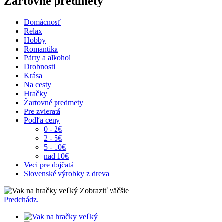
Žartovné predmety
Domácnosť
Relax
Hobby
Romantika
Párty a alkohol
Drobnosti
Krása
Na cesty
Hračky
Žartovné predmety
Pre zvieratá
Podľa ceny
0 - 2€
2 - 5€
5 - 10€
nad 10€
Veci pre dojčatá
Slovenské výrobky z dreva
Zobraziť väčšie
Predchádz.