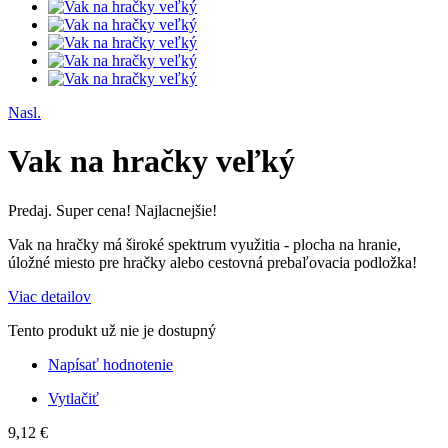
Nasl.
Vak na hračky veľký
Predaj. Super cena! Najlacnejšie!
Vak
na
hračky
má široké
spektrum využitia
-
plocha
na
hranie
,
úložné miesto
pre
hračky
alebo cestovná
prebaľovacia
podložka
!
Viac detailov
Tento produkt už nie je dostupný
Napísať hodnotenie
Vytlačiť
9,12 €