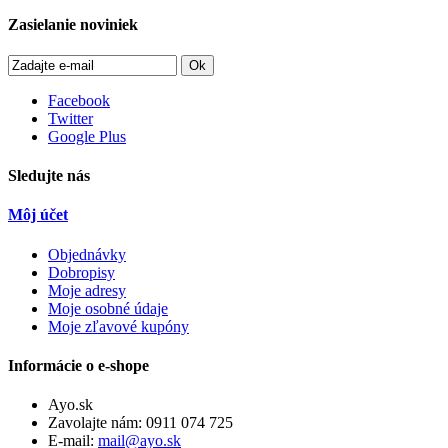
Zasielanie noviniek
Ok
Facebook
Twitter
Google Plus
Sledujte nás
Môj účet
Objednávky
Dobropisy
Moje adresy
Moje osobné údaje
Moje zľavové kupóny
Informácie o e-shope
Ayo.sk
Zavolajte nám:
0911 074 725
E-mail:
mail@ayo.sk