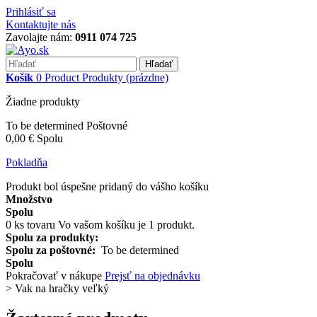
Prihlásiť sa
Kontaktujte nás
Zavolajte nám:
0911 074 725
Hľadať
Košík
0
Product
Produkty
(prázdne)
Žiadne produkty
To be determined
Poštovné
0,00 €
Spolu
Pokladňa
Produkt bol úspešne pridaný do vášho košíku
Množstvo
Spolu
0
ks tovaru
Vo vašom košíku je 1 produkt.
Spolu za produkty:
Spolu za poštovné:
To be determined
Spolu
Pokračovať v nákupe
Prejsť na objednávku
>
Vak na hračky veľký