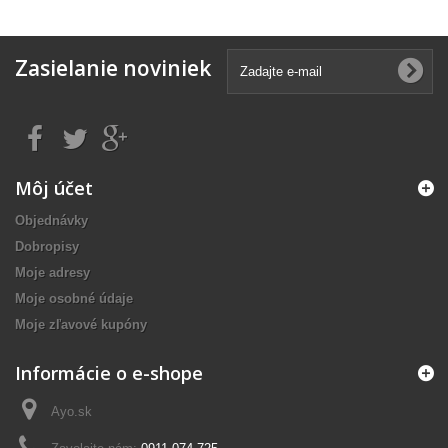
Zasielanie noviniek
Môj účet
Objednávky
Dobropisy
Moje adresy
Moje osobné údaje
Moje zľavové kupóny
Informácie o e-shope
Ayo.sk