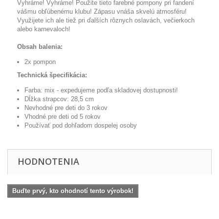
Vyhráme
!
Vyhráme
!
Použite
tieto
farebné
pompony
pri
fandení
vášmu
obľúbenému
klubu
!
Zápasu
vnáša
skvelú
atmosféru
!
Využijete ich
ale tiež pri
ďalších rôznych
oslavách
,
večierkoch
alebo
karnevaloch
!
Obsah balenia:
2x
pompon
Technická špecifikácia:
Farba
:
mix
- expedujeme
podľa skladovej
dostupnosti
!
Dĺžka
strapcov
:
28,5
cm
Nevhodné
pre
deti
do
3
rokov
Vhodné
pre
deti
od
5
rokov
Používať pod
dohľadom dospelej osoby
HODNOTENIA
Buďte prvý, kto ohodnotí tento výrobok!