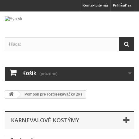
Kontaktujte nás
Prihlásiť sa
Košík
(prázdne)
Pompon pre roztlieskavačky 2ks
KARNEVALOVÉ KOSTÝMY