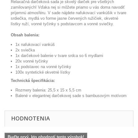
Relaxačná
darčeková
sada je
skvelý
darček
pre všetkých
zamilovaných
!
Vďaka nej
si
môžete
priamo
u
vás doma
navodiť
príjemnú
atmosféru
.
V
sade
nájdete
nafukovací
vankúšik
v tvare
srdiečka
, mydlá
vo
forme
jasne
červených
ružičiek
,
okvetné
lístky
ruží
,
vonné
tyčinky
s
podstavcom
a
vonné
sviečky
.
Obsah balenia:
1x
nafukovací
vankúš
2x
sviečka
1x darčekové balenie v tvare srdca so 6 mydlami
20x vonné tyčinky
1x podstavec na vonné tyčinky
100x syntetické okvetné lístky
Technická špecifikácia:
Rozmery balenia
:
25,5
x 15
x 5,5
cm
Balené v
elegantnej
darčekovej
sade
s
bambusovým
motívom
HODNOTENIA
Buďte prvý, kto ohodnotí tento výrobok!