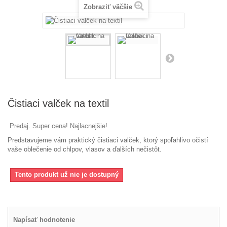
Zobraziť väčšie
Čistiaci valček na textil
Predaj. Super cena! Najlacnejšie!
Predstavujeme vám
praktický
čistiaci
valček
,
ktorý spoľahlivo
očistí
vaše oblečenie
od
chlpov
, vlasov
a
ďalších nečistôt
.
Tento produkt už nie je dostupný
Napísať hodnotenie