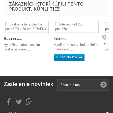
ZÁKAZNÍCI, KTORÍ KÚPILI TENTO
PRODUKT, KÚPILI TIEŽ:
Bavlnená...
Intellect...
Linte
Vyskúšajte túto klasickú
Myslíte, že ste veľmi zruční a
Zabráň
bavlnenú plienku,...
máte veľkú...
vášho 
Vložiť do košíka
Zasielanie noviniek