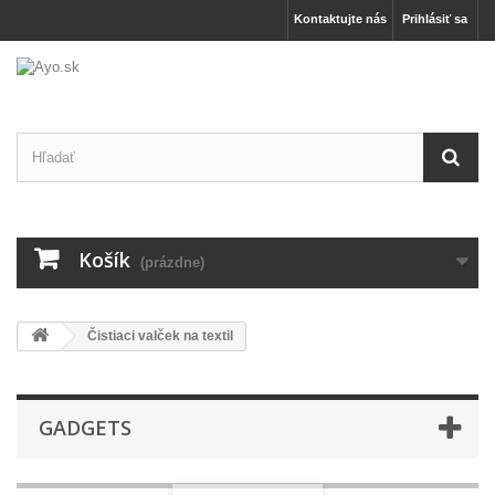
Kontaktujte nás
Prihlásiť sa
Košík
(prázdne)
Čistiaci valček na textil
GADGETS