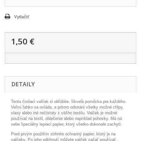
Vytlačiť
1,50 €
DETAILY
Tento čistiaci valček si obľúbite.
Skvelá pomôcka pre každého.
Veľmi ľahko sa ovláda, a pritom odstráni všetky možné chlpy,
vlasy alebo iné nečistoty z vášho textilu.
Valček je možné
používať na textil, oblečenie alebo napríklad pohovky.
Má na
sebe špeciálny lepiaci papier, ktorý všetko dokonale zachytí.
Pred prvým použitím strhnite ochranný papier, ktorý je na
valčeku.
Po jeho odtrhnutí môžete valček začať používať.