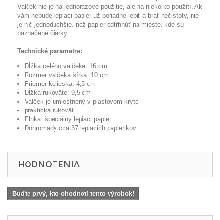
Valček nie je na jednorazové použitie, ale na niekoľko použití.
Ak
vám nebude lepiaci papier už poriadne lepiť a brať nečistoty, nie
je nič jednoduchšie, než papier odtrhnúť na mieste, kde sú
naznačené čiarky.
Technické parametre:
Dĺžka celého valčeka: 16 cm
Rozmer valčeka šírka: 10 cm
Priemer kolieska: 4,5 cm
Dĺžka rukoväte: 9,5 cm
Valček je umiestnený v plastovom kryte
praktická rukoväť
Plnka: špeciálny lepiaci papier
Dohromady cca 37 lepiacich papierikov
HODNOTENIA
Buďte prvý, kto ohodnotí tento výrobok!