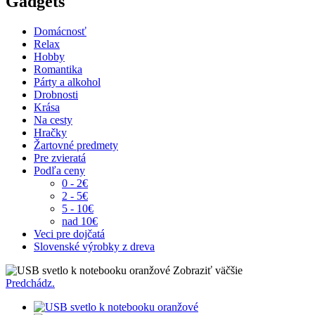
Gadgets
Domácnosť
Relax
Hobby
Romantika
Párty a alkohol
Drobnosti
Krása
Na cesty
Hračky
Žartovné predmety
Pre zvieratá
Podľa ceny
0 - 2€
2 - 5€
5 - 10€
nad 10€
Veci pre dojčatá
Slovenské výrobky z dreva
Zobraziť väčšie
Predchádz.