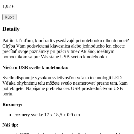
1,92 €
Kúpiť
Detaily
Patríte k ľuďom, ktorí radi vysedávajú pri notebooku dlho do noci?
Chýba Vám podsvietená klávesnica alebo jednoducho len chcete
prečítať svoje poznámky pri práci v tme? Ak áno, ideálnym
pomocníkom sa pre Vás stane USB svetlo k notebooku.
Niečo o USB svetle k notebooku:
Svetlo disponuje vysokou svietivosťou vďaka technológii LED.
Vďaka ohybnému telu môžete svetlo nasmerovať presne tam, kam
potrebujete. Napájanie prebieha cez USB prostredníctvom USB
portu.
Rozmery:
rozmery svetla: 17 x 18,5 x 0,9 cm
Náš tip: