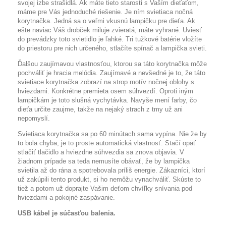
svojej izbe strašidlá.
Ak máte tieto starosti s Vaším dieťaťom,
máme pre Vás jednoduché riešenie.
Je ním svietiaca nočná
korytnačka.
Jedná sa o veľmi vkusnú lampičku pre dieťa.
Ak
ešte naviac Váš drobček miluje zvieratá, máte vyhrané.
Uviesť
do prevádzky toto svietidlo je ľahké.
Tri tužkové batérie vložíte
do priestoru pre nich určeného, ​​stlačíte spínač a lampička svieti.
Ďalšou zaujímavou vlastnosťou, ktorou sa táto korytnačka môže
pochváliť je hracia melódia.
Zaujímavé a nevšedné je to, že táto
svietiace korytnačka zobrazí na strop motív nočnej oblohy s
hviezdami.
Konkrétne premieta osem súhvezdí.
Oproti iným
lampičkám je toto slušná vychytávka.
Navyše mení farby, čo
dieťa určite zaujme, takže na nejaký strach z tmy už ani
nepomyslí.
Svietiaca korytnačka sa po 60 minútach sama vypína.
Nie že by
to bola chyba, je to proste automatická vlastnosť.
Stačí opäť
stlačiť tlačidlo a hviezdne súhvezdia sa znova objavia.
V
žiadnom prípade sa teda nemusíte obávať, že by lampička
svietila až do rána a spotrebovala príliš energie.
Zákazníci, ktorí
už zakúpili tento produkt, si ho nemôžu vynachváliť.
Skúste to
tiež a potom už doprajte Vašim deťom chvíľky snívania pod
hviezdami a pokojné zaspávanie.
USB kábel je súčasťou balenia.