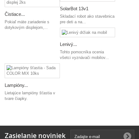
SolarBot 13v1
Čistiace...
Skladací robot ako stavebnica
Pokiaľ máte zariadenie s
pre deti a na...
dotykovým displejom,...
Lenivý...
Tohto pomocníka ocenia
všetci vyznávači mobilov...
Lampióny...
Lietajúce lampióny šťastia v
tvare čiapky.
Zasielanie noviniek