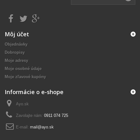
Môj účet
Objednávky
Dobropisy
Moje adresy
Moje osobné údaje
Moje zľavové kupóny
Informácie o e-shope
Ayo.sk
Zavolajte nám:
0911 074 725
E-mail:
mail@ayo.sk