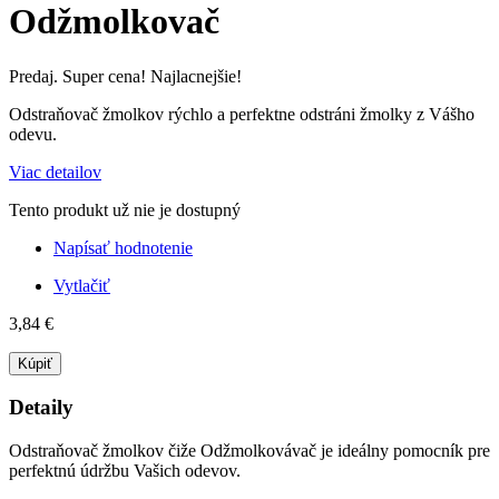
Odžmolkovač
Predaj. Super cena! Najlacnejšie!
Odstraňovač
žmolkov
rýchlo
a
perfektne
odstráni
žmolky
z
Vášho
odevu
.
Viac detailov
Tento produkt už nie je dostupný
Napísať hodnotenie
Vytlačiť
3,84 €
Kúpiť
Detaily
Odstraňovač
žmolkov
čiže
Odžmolkovávač
je
ideálny pomocník
pre
perfektnú
údržbu Vašich
odevov
.