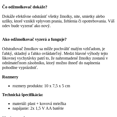
Čo odžmolkovač dokáže?
Dokáže efektívne
odstrániť všetky
žmolky
, nite
,
smietky
alebo
uzlíky
, ktoré vznikli
vplyvom
prania
,
žehlenia
či opotrebovania
.
Váš
odev
bude vyzerať
ako nový
.
Ako odžmolkovač vyzerá a funguje?
Odstraňovač
žmolkov
sa
môže
pochváliť
malým
vzhľadom,
je
ľahký
,
skladný
a ľahko ovládateľný
.
Medzi hlavné
výhody
tejto
šikovnej
vychytávky
patrí
to
,
že
nahromadené
žmolky
zostanú
v
odnímateľnom
zásobníku
,
ktorý možno
ihneď do
naplnenia
pohodlne
vyprázdniť
.
Rozmery
rozmery produktu
:
10
x
7,5
x 5
cm
Technická špecifikácia:
materiál
:
plast
+
kovová
mriežka
napájanie
: 2x
1,5
V
AA batérie