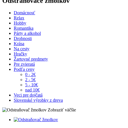
Odstraňovače žmolkov
Domácnosť
Relax
Hobby
Romantika
Párty a alkohol
Drobnosti
Krása
Na cesty
Hračky
Žartovné predmety
Pre zvieratá
Podľa ceny
0 - 2€
2 - 5€
5 - 10€
nad 10€
Veci pre dojčatá
Slovenské výrobky z dreva
Zobraziť väčšie