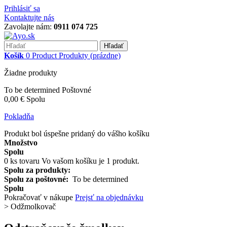
Prihlásiť sa
Kontaktujte nás
Zavolajte nám:
0911 074 725
Hľadať
Košík
0
Product
Produkty
(prázdne)
Žiadne produkty
To be determined
Poštovné
0,00 €
Spolu
Pokladňa
Produkt bol úspešne pridaný do vášho košíku
Množstvo
Spolu
0
ks tovaru
Vo vašom košíku je 1 produkt.
Spolu za produkty:
Spolu za poštovné:
To be determined
Spolu
Pokračovať v nákupe
Prejsť na objednávku
>
Odžmolkovač