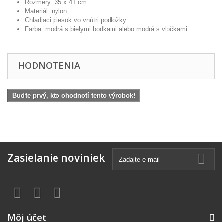
Rozmery: 35 x 41 cm
Materiál: nylon
Chladiaci piesok vo vnútri podložky
Farba: modrá s bielymi bodkami alebo modrá s vločkami
HODNOTENIA
Buďte prvý, kto ohodnotí tento výrobok!
Zasielanie noviniek
Môj účet