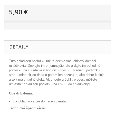
5,90 €
DETAILY
Túto chladiacu podložku určite ocenia vaši chlpatý domáci
miláčikovia!
Doprajte im príjemnejšie leto a dajte im pohodlnú
podložku na chladenie v horúcich dňoch.
Chladiacu podložku
stačí umiestniť do tieňa a potom len pozorujte, ako dobre izoluje
a aký má chladný efekt.
Ak chcete urýchliť proces, môžete
umiestniť chladiacu podložku na chvíľu do chladničky!
Obsah balenia:
1 x chladnička pre domáce zvieratá
Technická špecifikácia: