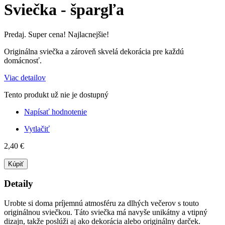
Sviečka - špargľa
Predaj. Super cena! Najlacnejšie!
Originálna
sviečka
a
zároveň
skvelá
dekorácia
pre
každú
domácnosť
.
Viac detailov
Tento produkt už nie je dostupný
Napísať hodnotenie
Vytlačiť
2,40 €
Kúpiť
Detaily
Urobte si
doma
príjemnú
atmosféru
za
dlhých
večerov
s
touto
originálnou
sviečkou
.
Táto
sviečka
má navyše
unikátny
a
vtipný
dizajn
, takže
poslúži aj
ako dekorácia
alebo
originálny
darček
.