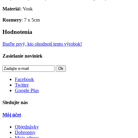
Materiá
l
:
Vosk
Rozmery
:
7
x
5cm
Hodnotenia
Buďte prvý, kto ohodnotí tento výrobok!
Zasielanie noviniek
Ok
Facebook
Twitter
Google Plus
Sledujte nás
Môj účet
Objednávky
Dobropisy
Moje adresy