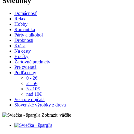
Svietniky
Domácnosť
Relax
Hobby
Romantika
Párty a alkohol
Drobnosti
Krása
Na cesty
Hračky
Žartovné predmety
Pre zvieratá
Podľa ceny
0 - 2€
2 - 5€
5 - 10€
nad 10€
Veci pre dojčatá
Slovenské výrobky z dreva
Zobraziť väčšie