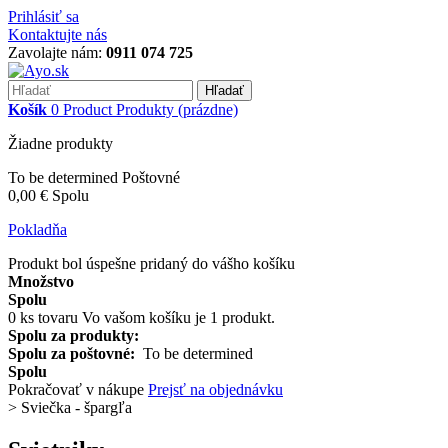
Prihlásiť sa
Kontaktujte nás
Zavolajte nám:
0911 074 725
Hľadať
Košík
0
Product
Produkty
(prázdne)
Žiadne produkty
To be determined
Poštovné
0,00 €
Spolu
Pokladňa
Produkt bol úspešne pridaný do vášho košíku
Množstvo
Spolu
0
ks tovaru
Vo vašom košíku je 1 produkt.
Spolu za produkty:
Spolu za poštovné:
To be determined
Spolu
Pokračovať v nákupe
Prejsť na objednávku
>
Sviečka - špargľa