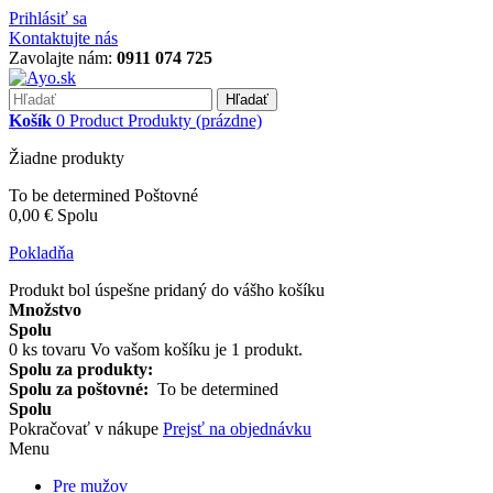
Prihlásiť sa
Kontaktujte nás
Zavolajte nám:
0911 074 725
Hľadať
Košík
0
Product
Produkty
(prázdne)
Žiadne produkty
To be determined
Poštovné
0,00 €
Spolu
Pokladňa
Produkt bol úspešne pridaný do vášho košíku
Množstvo
Spolu
0
ks tovaru
Vo vašom košíku je 1 produkt.
Spolu za produkty:
Spolu za poštovné:
To be determined
Spolu
Pokračovať v nákupe
Prejsť na objednávku
Menu
Pre mužov