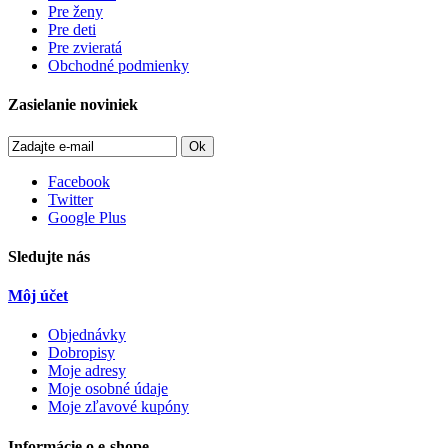
Pre ženy
Pre deti
Pre zvieratá
Obchodné podmienky
Zasielanie noviniek
Ok
Facebook
Twitter
Google Plus
Sledujte nás
Môj účet
Objednávky
Dobropisy
Moje adresy
Moje osobné údaje
Moje zľavové kupóny
Informácie o e-shope